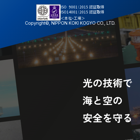
ISO
9001：2015 認証取得
ISO
14001：2015 認証取得
＜本社・工場＞
Copyright©, NIPPON KOKI KOGYO CO., LTD.
光の技術で
海と空の
安全を守る